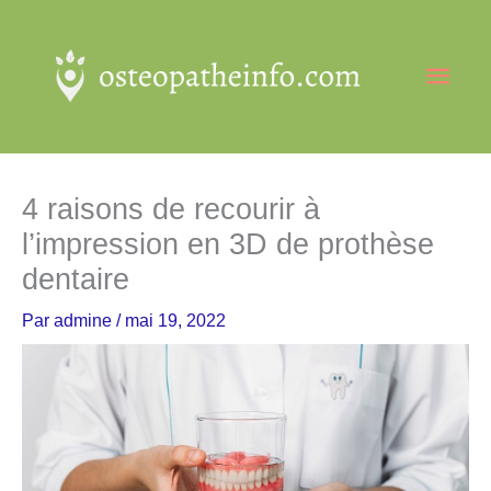
Aller
au
Men
contenu
princ
4 raisons de recourir à
l’impression en 3D de prothèse
dentaire
Par
admine
/
mai 19, 2022