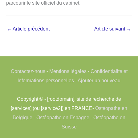
parcourir le site officiel du cabinet.
←
Article précédent
Article suivant
→
Contactez-nous
-
Mentions légales
-
Confidentialité et
Informations personnelles
-
Ajouter un nouveau
Copyright © - [rootdomain], site de recherche de
[services] (ou [service2]) en FRANCE-
Ostéopathe en
Belgique
-
Ostéopathe en Espagne
-
Ostéopathe en
Suisse