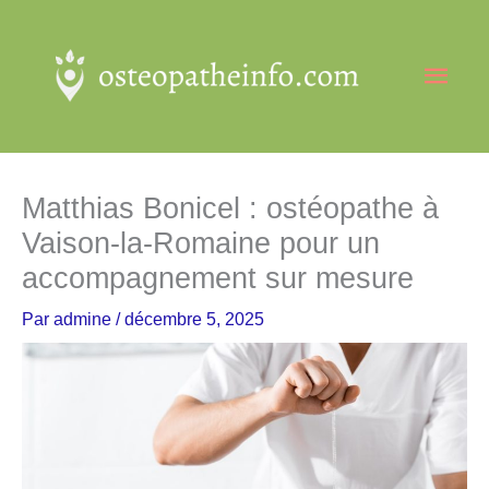
Aller
au
Men
contenu
princ
Matthias Bonicel : ostéopathe à
Vaison-la-Romaine pour un
accompagnement sur mesure
Par
admine
/
décembre 5, 2025