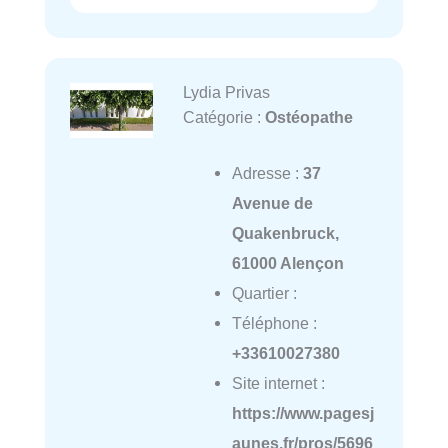
Lydia Privas
Catégorie :
Ostéopathe
Adresse :
37
Avenue de
Quakenbruck,
61000 Alençon
Quartier :
Téléphone :
+33610027380
Site internet :
https://www.pagesj
aunes.fr/pros/5696