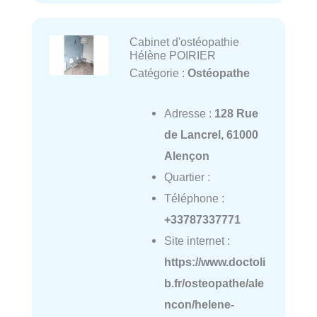
Cabinet d'ostéopathie
Hélène POIRIER
Catégorie :
Ostéopathe
Adresse :
128 Rue
de Lancrel, 61000
Alençon
Quartier :
Téléphone :
+33787337771
Site internet :
https://www.doctoli
b.fr/osteopathe/ale
ncon/helene-