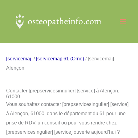
Aller
au
Men
contenu
princ
[servicemaj]
/
[servicemaj] 61 (Orne)
/ [servicemaj]
Alençon
Contacter [prepservicesingulier] [service] à Alençon,
61000
Vous souhaitez contacter [prepservicesingulier] [service]
à Alençon, 61000, dans le département du 61 pour une
prise de RDV, un conseil ou pour vous rendre chez
[prepservicesingulier] [service] ouverte aujourd’hui ?