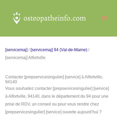
Aller
au
Men
contenu
princ
[servicemaj]
/
[servicemaj] 94 (Val-de-Marne)
/
[servicemaj] Alfortville
Contacter [prepservicesingulier] [service] à Alfortville,
94140
Vous souhaitez contacter [prepservicesingulier] [service]
à Alfortville, 94140, dans le département du 94 pour une
prise de RDV, un conseil ou pour vous rendre chez
[prepservicesingulier] [service] ouverte aujourd’hui ?