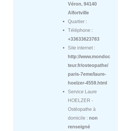
Véron, 94140
Alfortville
Quartier :
Téléphone :
+33633623783
Site internet :
http://www.mondoc
teur.fr/osteopathe/
paris-7eme/laure-
hoelzer-4559.html
Service Laure
HOELZER -
Ostéopathe à
domicile :
non
renseigné