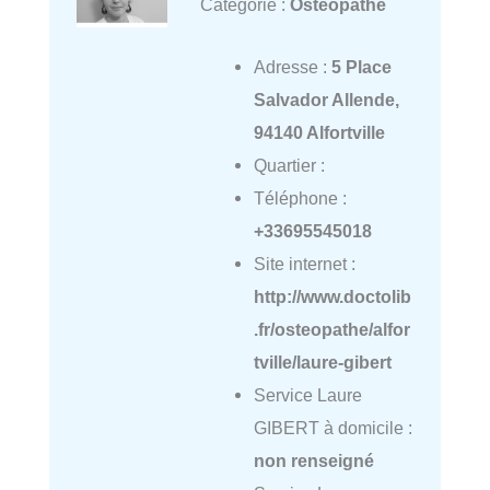
Catégorie :
Ostéopathe
Adresse :
5 Place
Salvador Allende,
94140 Alfortville
Quartier :
Téléphone :
+33695545018
Site internet :
http://www.doctolib
.fr/osteopathe/alfor
tville/laure-gibert
Service Laure
GIBERT à domicile :
non renseigné