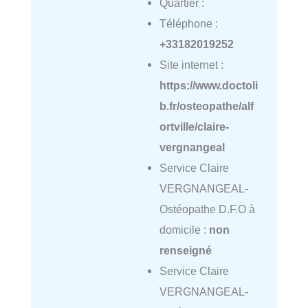
Quartier :
Téléphone :
+33182019252
Site internet :
https://www.doctoli
b.fr/osteopathe/alf
ortville/claire-
vergnangeal
Service Claire
VERGNANGEAL-
Ostéopathe D.F.O à
domicile :
non
renseigné
Service Claire
VERGNANGEAL-