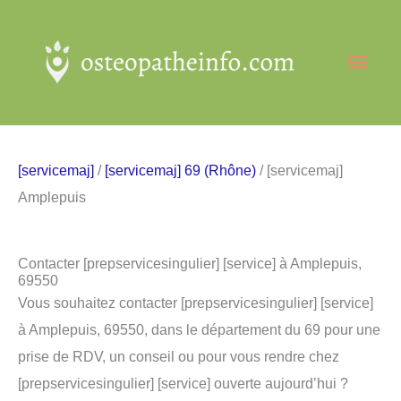
Aller
au
Men
contenu
princ
[servicemaj]
/
[servicemaj] 69 (Rhône)
/ [servicemaj]
Amplepuis
Contacter [prepservicesingulier] [service] à Amplepuis,
69550
Vous souhaitez contacter [prepservicesingulier] [service]
à Amplepuis, 69550, dans le département du 69 pour une
prise de RDV, un conseil ou pour vous rendre chez
[prepservicesingulier] [service] ouverte aujourd’hui ?