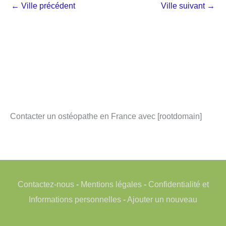
←
Ville précédent
Ville suivant
→
Contacter un ostéopathe en France avec [rootdomain]
Contactez-nous
-
Mentions légales
-
Confidentialité et
Informations personnelles
-
Ajouter un nouveau