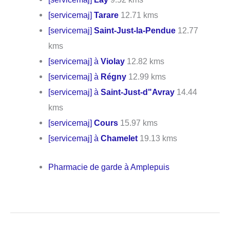
[servicemaj]
Tarare
12.71 kms
[servicemaj]
Saint-Just-la-Pendue
12.77
kms
[servicemaj] à
Violay
12.82 kms
[servicemaj] à
Régny
12.99 kms
[servicemaj] à
Saint-Just-d"Avray
14.44
kms
[servicemaj]
Cours
15.97 kms
[servicemaj] à
Chamelet
19.13 kms
Pharmacie de garde à Amplepuis