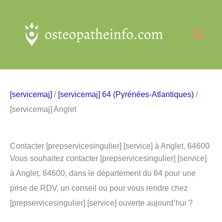
Aller
au
Men
contenu
princ
[servicemaj]
/
[servicemaj] 64 (Pyrénées-Atlantiques)
/
[servicemaj] Anglet
Contacter [prepservicesingulier] [service] à Anglet, 64600
Vous souhaitez contacter [prepservicesingulier] [service]
à Anglet, 64600, dans le département du 64 pour une
prise de RDV, un conseil ou pour vous rendre chez
[prepservicesingulier] [service] ouverte aujourd’hui ?