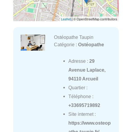
Leaflet
| © OpenStreetMap contributors
Ostéopathe Taupin
Catégorie :
Ostéopathe
Adresse :
29
Avenue Laplace,
94110 Arcueil
Quartier :
Téléphone :
+33695719892
Site internet :
https://www.osteop
athe-taupin.fr/