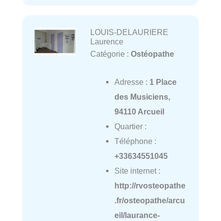
LOUIS-DELAURIERE
Laurence
Catégorie :
Ostéopathe
Adresse :
1 Place
des Musiciens,
94110 Arcueil
Quartier :
Téléphone :
+33634551045
Site internet :
http://rvosteopathe
.fr/osteopathe/arcu
eil/laurance-