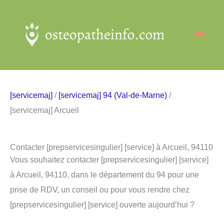
Aller
au
Men
contenu
princ
[servicemaj]
/
[servicemaj] 94 (Val-de-Marne)
/
[servicemaj] Arcueil
Contacter [prepservicesingulier] [service] à Arcueil, 94110
Vous souhaitez contacter [prepservicesingulier] [service]
à Arcueil, 94110, dans le département du 94 pour une
prise de RDV, un conseil ou pour vous rendre chez
[prepservicesingulier] [service] ouverte aujourd’hui ?