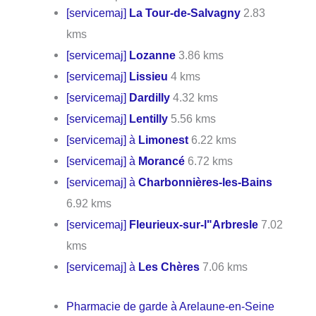
[servicemaj]
La Tour-de-Salvagny
2.83
kms
[servicemaj]
Lozanne
3.86 kms
[servicemaj]
Lissieu
4 kms
[servicemaj]
Dardilly
4.32 kms
[servicemaj]
Lentilly
5.56 kms
[servicemaj] à
Limonest
6.22 kms
[servicemaj] à
Morancé
6.72 kms
[servicemaj] à
Charbonnières-les-Bains
6.92 kms
[servicemaj]
Fleurieux-sur-l"Arbresle
7.02
kms
[servicemaj] à
Les Chères
7.06 kms
Pharmacie de garde à Arelaune-en-Seine