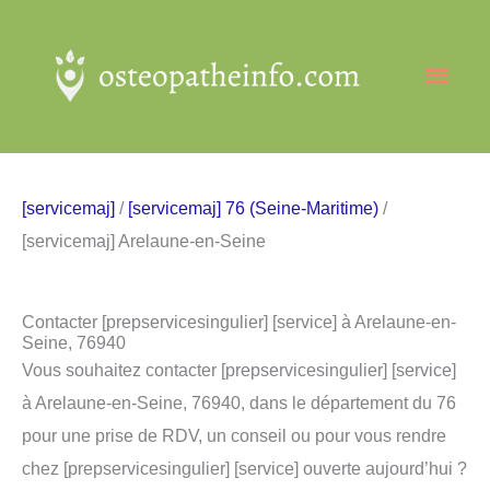
Aller
au
Men
contenu
princ
[servicemaj]
/
[servicemaj] 76 (Seine-Maritime)
/
[servicemaj] Arelaune-en-Seine
Contacter [prepservicesingulier] [service] à Arelaune-en-
Seine, 76940
Vous souhaitez contacter [prepservicesingulier] [service]
à Arelaune-en-Seine, 76940, dans le département du 76
pour une prise de RDV, un conseil ou pour vous rendre
chez [prepservicesingulier] [service] ouverte aujourd’hui ?