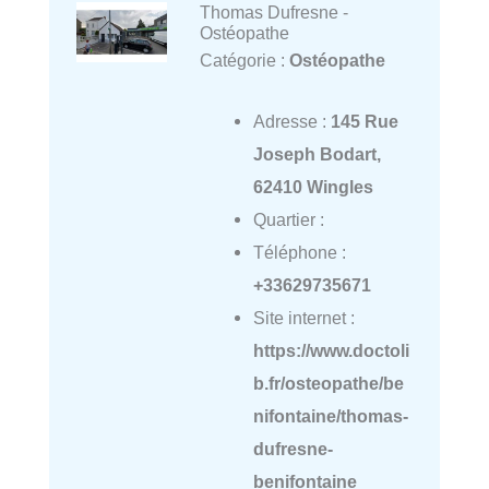
Thomas Dufresne -
Ostéopathe
Catégorie :
Ostéopathe
Adresse :
145 Rue
Joseph Bodart,
62410 Wingles
Quartier :
Téléphone :
+33629735671
Site internet :
https://www.doctoli
b.fr/osteopathe/be
nifontaine/thomas-
dufresne-
benifontaine