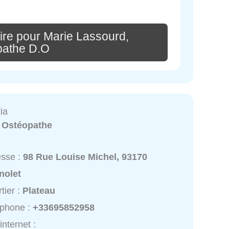
ire pour Marie Lassourd,
pathe D.O
ia
:
Ostéopathe
esse :
98 Rue Louise Michel, 93170
nolet
tier :
Plateau
éphone :
+33695852958
internet :