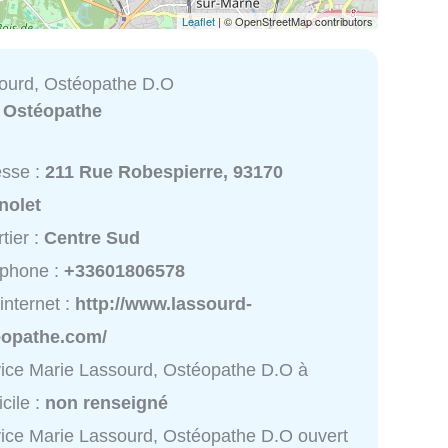
Leaflet
| © OpenStreetMap contributors
ourd, Ostéopathe D.O
:
Ostéopathe
esse :
211 Rue Robespierre, 93170
nolet
tier :
Centre Sud
éphone :
+33601806578
 internet :
http://www.lassourd-
eopathe.com/
ice Marie Lassourd, Ostéopathe D.O à
cile :
non renseigné
ice Marie Lassourd, Ostéopathe D.O ouvert