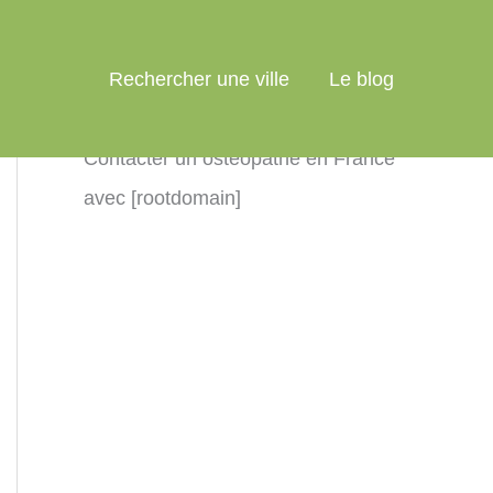
Rechercher une ville
Le blog
Contacter un ostéopathe en France
avec [rootdomain]