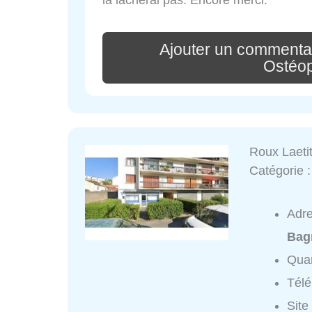
Ajouter un commenta
Ostéo
Roux Laetit
Catégorie 
Adr
Bag
Quar
Tél
Site 