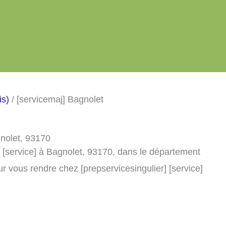
is)
/ [servicemaj] Bagnolet
gnolet, 93170
] [service] à Bagnolet, 93170, dans le département
r vous rendre chez [prepservicesingulier] [service]