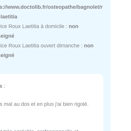
s://www.doctolib.fr/osteopathe/bagnolet/r
laetitia
ice Roux Laetitia à domicile :
non
seigné
ice Roux Laetitia ouvert dimanche :
non
seigné
a
:
s mal au dos et en plus j'ai bien rigolé.