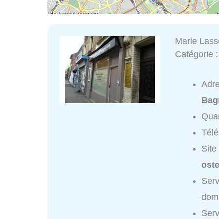
Marie Lass
Catégorie 
Adr
Bag
Quar
Tél
Site
ost
Serv
domi
Serv