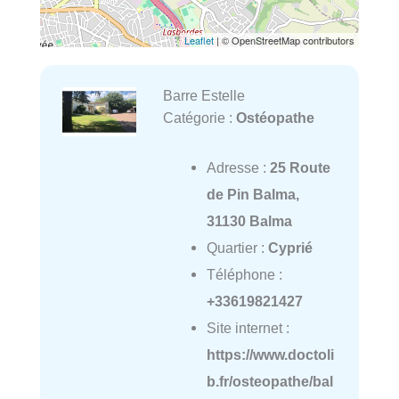
Leaflet
| © OpenStreetMap contributors
Barre Estelle
Catégorie :
Ostéopathe
Adresse :
25 Route
de Pin Balma,
31130 Balma
Quartier :
Cyprié
Téléphone :
+33619821427
Site internet :
https://www.doctoli
b.fr/osteopathe/bal