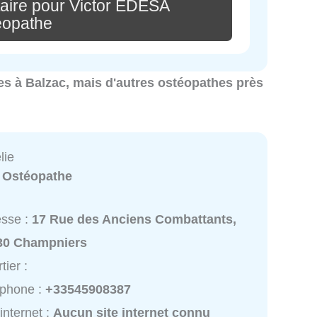
aire pour Victor EDESA
éopathe
hes à Balzac, mais d'autres ostéopathes près
lie
:
Ostéopathe
esse :
17 Rue des Anciens Combattants,
30 Champniers
tier :
éphone :
+33545908387
 internet :
Aucun site internet connu