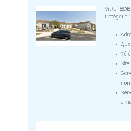
Victor ED
Catégorie 
Adr
Quar
Tél
Site
Serv
non
Serv
dim