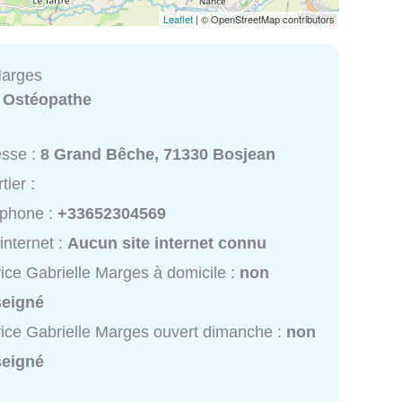
Leaflet
| © OpenStreetMap contributors
Marges
:
Ostéopathe
esse :
8 Grand Bêche, 71330 Bosjean
tier :
éphone :
+33652304569
 internet :
Aucun site internet connu
ice Gabrielle Marges à domicile :
non
seigné
ice Gabrielle Marges ouvert dimanche :
non
seigné