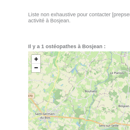
Liste non exhaustive pour contacter [prepserv
activité à Bosjean.
Il y a 1 ostéopathes à Bosjean :
+
−