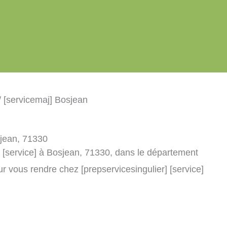
/ [servicemaj] Bosjean
sjean, 71330
] [service] à Bosjean, 71330, dans le département
r vous rendre chez [prepservicesingulier] [service]