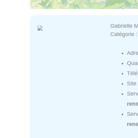
Gabrielle 
Catégorie 
Adr
Quar
Tél
Site
Serv
ren
Serv
ren