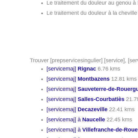
Le traitement du douleur au genou à 
Le traitement du douleur à la chevill
Trouver [prepservicesingulier] [service], [se
[servicemaj]
Rignac
6.76 kms
[servicemaj]
Montbazens
12.81 kms
[servicemaj]
Sauveterre-de-Rouerg
[servicemaj]
Salles-Courbatiès
21.7
[servicemaj]
Decazeville
22.41 kms
[servicemaj] à
Naucelle
22.45 kms
[servicemaj] à
Villefranche-de-Rou