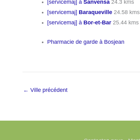
[servicemaj] à
Sanvensa
24.3 kms
[servicemaj]
Baraqueville
24.58 kms
[servicemaj] à
Bor-et-Bar
25.44 kms
Pharmacie de garde à Bosjean
←
Ville précédent