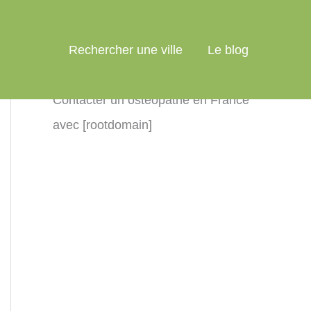
Rechercher une ville
Le blog
Contacter un ostéopathe en France
avec [rootdomain]