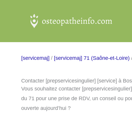
Aller
au
contenu
[servicemaj]
/
[servicemaj] 71 (Saône-et-Loire)
Contacter [prepservicesingulier] [service] à Bo
Vous souhaitez contacter [prepservicesingulier
du 71 pour une prise de RDV, un conseil ou pou
ouverte aujourd’hui ?