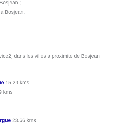
Bosjean ;
e à Bosjean.
rvice2] dans les villes à proximité de Bosjean
ue
15.29 kms
9 kms
ergue
23.66 kms