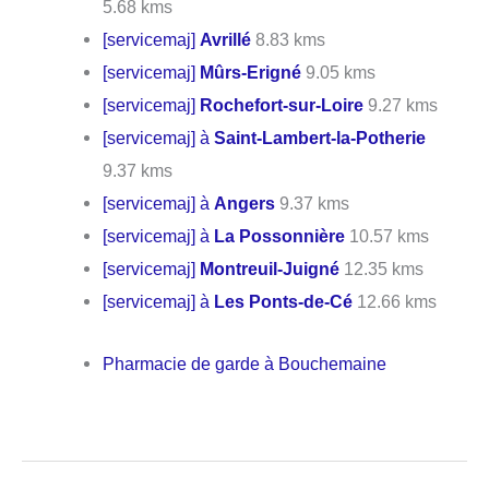
5.68 kms
[servicemaj]
Avrillé
8.83 kms
[servicemaj]
Mûrs-Erigné
9.05 kms
[servicemaj]
Rochefort-sur-Loire
9.27 kms
[servicemaj] à
Saint-Lambert-la-Potherie
9.37 kms
[servicemaj] à
Angers
9.37 kms
[servicemaj] à
La Possonnière
10.57 kms
[servicemaj]
Montreuil-Juigné
12.35 kms
[servicemaj] à
Les Ponts-de-Cé
12.66 kms
Pharmacie de garde à Bouchemaine