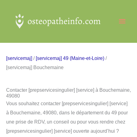
Aller
au
Men
contenu
princ
[servicemaj]
/
[servicemaj] 49 (Maine-et-Loire)
/
[servicemaj] Bouchemaine
Contacter [prepservicesingulier] [service] à Bouchemaine,
49080
Vous souhaitez contacter [prepservicesingulier] [service]
à Bouchemaine, 49080, dans le département du 49 pour
une prise de RDV, un conseil ou pour vous rendre chez
[prepservicesingulier] [service] ouverte aujourd’hui ?