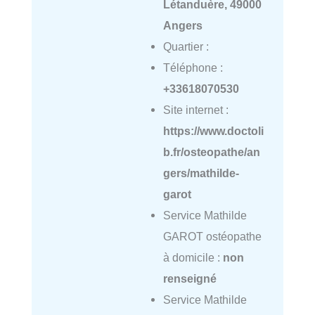
Létanduère, 49000
Angers
Quartier :
Téléphone :
+33618070530
Site internet :
https://www.doctoli
b.fr/osteopathe/an
gers/mathilde-
garot
Service Mathilde
GAROT ostéopathe
à domicile :
non
renseigné
Service Mathilde