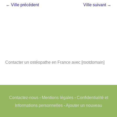
←
Ville précédent
Ville suivant
→
Contacter un ostéopathe en France avec [rootdomain]
Contactez-nous
-
Mentions légales
-
Confidentialité et
Informations personnelles
-
Ajouter un nouveau