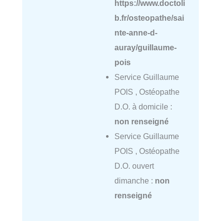
https://www.doctoli
b.fr/osteopathe/sai
nte-anne-d-
auray/guillaume-
pois
Service Guillaume
POIS , Ostéopathe
D.O. à domicile :
non renseigné
Service Guillaume
POIS , Ostéopathe
D.O. ouvert
dimanche :
non
renseigné