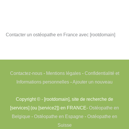
Contacter un ostéopathe en France avec [rootdomain]
Contactez-nous
-
Mentions légales
-
Confidentialité et
Informations personnelles
-
Ajouter un nouveau
Copyright © - [rootdomain], site de recherche de
[services] (ou [service2]) en FRANCE-
Ostéopathe en
Belgique
-
Ostéopathe en Espagne
-
Ostéopathe en
Suisse