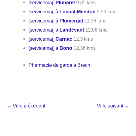
[servicemaj]
Pluneret
9.35 kms
[servicemaj] à
Locoal-Mendon
9.52 kms
[servicemaj] à
Plumergat
11.36 kms
[servicemaj] à
Landévant
12.06 kms
[servicemaj]
Carnac
12.3 kms
[servicemaj] à
Bono
12.36 kms
Pharmacie de garde à Brech
←
Ville précédent
Ville suivant
→