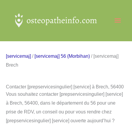
Aller
au
Men
contenu
princ
[servicemaj]
/
[servicemaj] 56 (Morbihan)
/ [servicemaj]
Brech
Contacter [prepservicesingulier] [service] à Brech, 56400
Vous souhaitez contacter [prepservicesingulier] [service]
à Brech, 56400, dans le département du 56 pour une
prise de RDV, un conseil ou pour vous rendre chez
[prepservicesingulier] [service] ouverte aujourd’hui ?