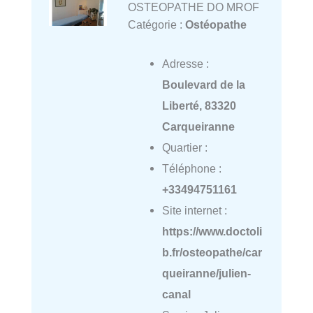
OSTEOPATHE DO MROF
Catégorie :
Ostéopathe
Adresse :
Boulevard de la
Liberté, 83320
Carqueiranne
Quartier :
Téléphone :
+33494751161
Site internet :
https://www.doctoli
b.fr/osteopathe/car
queiranne/julien-
canal