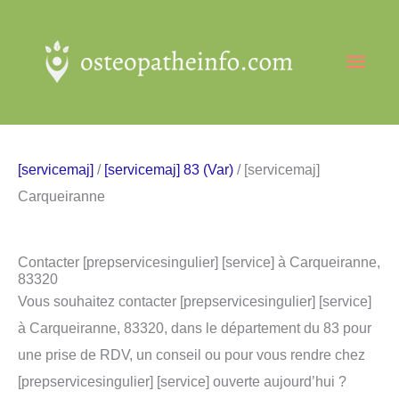
Aller
au
Men
contenu
princ
[servicemaj]
/
[servicemaj] 83 (Var)
/ [servicemaj]
Carqueiranne
Contacter [prepservicesingulier] [service] à Carqueiranne,
83320
Vous souhaitez contacter [prepservicesingulier] [service]
à Carqueiranne, 83320, dans le département du 83 pour
une prise de RDV, un conseil ou pour vous rendre chez
[prepservicesingulier] [service] ouverte aujourd’hui ?