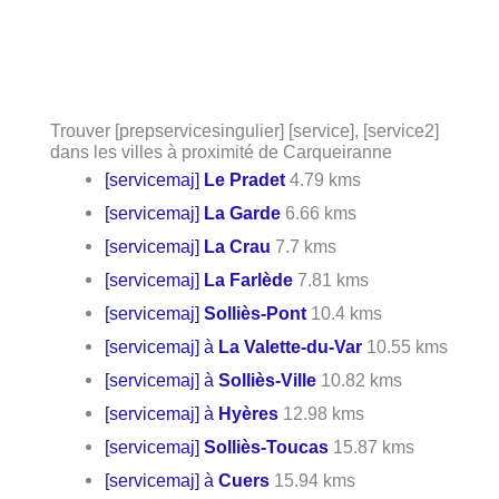
Trouver [prepservicesingulier] [service], [service2]
dans les villes à proximité de Carqueiranne
[servicemaj]
Le Pradet
4.79 kms
[servicemaj]
La Garde
6.66 kms
[servicemaj]
La Crau
7.7 kms
[servicemaj]
La Farlède
7.81 kms
[servicemaj]
Solliès-Pont
10.4 kms
[servicemaj] à
La Valette-du-Var
10.55 kms
[servicemaj] à
Solliès-Ville
10.82 kms
[servicemaj] à
Hyères
12.98 kms
[servicemaj]
Solliès-Toucas
15.87 kms
[servicemaj] à
Cuers
15.94 kms