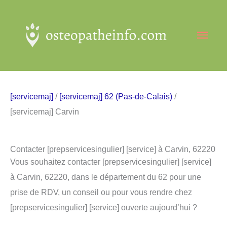
Aller
au
Men
contenu
princ
[servicemaj]
/
[servicemaj] 62 (Pas-de-Calais)
/
[servicemaj] Carvin
Contacter [prepservicesingulier] [service] à Carvin, 62220
Vous souhaitez contacter [prepservicesingulier] [service]
à Carvin, 62220, dans le département du 62 pour une
prise de RDV, un conseil ou pour vous rendre chez
[prepservicesingulier] [service] ouverte aujourd’hui ?