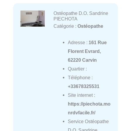
Ostéopathe D.O. Sandrine
PIECHOTA
Catégorie :
Ostéopathe
Adresse :
161 Rue
Florent Evrard,
62220 Carvin
Quartier :
Téléphone :
+33678325531
Site internet :
https://piechota.mo
nrdvfacile.fr/
Service Ostéopathe
D.O. Sandrine