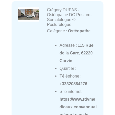
Grégory DUPAS -
Ostéopathe DO Posturo-
Somatologue ©
Posturologue
Catégorie :
Ostéopathe
Adresse :
115 Rue
de la Gare, 62220
Carvin
Quartier :
Téléphone :
+33320884276
Site internet :
https://www.rdvme
dicaux.com/annuai
re/nord-pas-de-