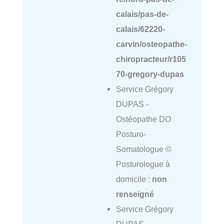
calais/pas-de-
calais/62220-
carvin/osteopathe-
chiropracteur/r105
70-gregory-dupas
Service Grégory
DUPAS -
Ostéopathe DO
Posturo-
Somatologue ©
Posturologue à
domicile :
non
renseigné
Service Grégory