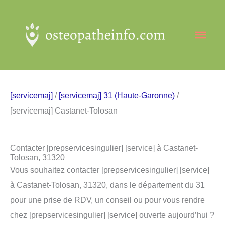
Aller
au
Men
contenu
princ
[servicemaj]
/
[servicemaj] 31 (Haute-Garonne)
/
[servicemaj] Castanet-Tolosan
Contacter [prepservicesingulier] [service] à Castanet-
Tolosan, 31320
Vous souhaitez contacter [prepservicesingulier] [service]
à Castanet-Tolosan, 31320, dans le département du 31
pour une prise de RDV, un conseil ou pour vous rendre
chez [prepservicesingulier] [service] ouverte aujourd’hui ?