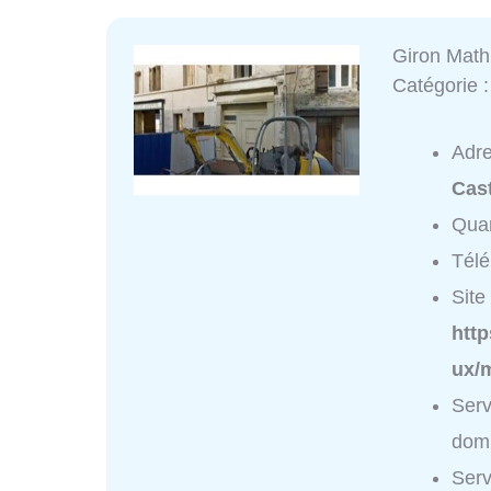
Giron Math
Catégorie 
Adr
Cast
Quar
Tél
Site 
http
ux/
Serv
domi
Serv