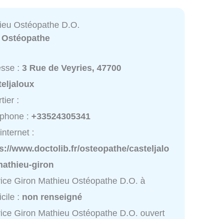
ieu Ostéopathe D.O.
:
Ostéopathe
esse :
3 Rue de Veyries, 47700
eljaloux
tier :
éphone :
+33524305341
internet :
s://www.doctolib.fr/osteopathe/casteljalo
mathieu-giron
ice Giron Mathieu Ostéopathe D.O. à
cile :
non renseigné
ice Giron Mathieu Ostéopathe D.O. ouvert