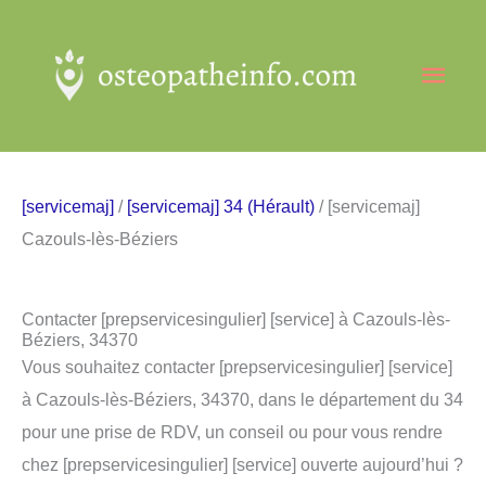
Aller
au
Men
contenu
princ
[servicemaj]
/
[servicemaj] 34 (Hérault)
/ [servicemaj]
Cazouls-lès-Béziers
Contacter [prepservicesingulier] [service] à Cazouls-lès-
Béziers, 34370
Vous souhaitez contacter [prepservicesingulier] [service]
à Cazouls-lès-Béziers, 34370, dans le département du 34
pour une prise de RDV, un conseil ou pour vous rendre
chez [prepservicesingulier] [service] ouverte aujourd’hui ?