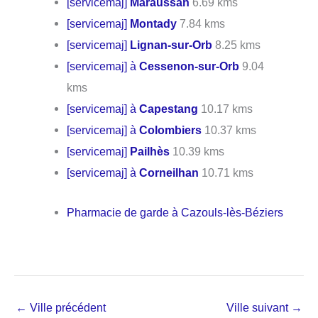
[servicemaj]
Maraussan
6.69 kms
[servicemaj]
Montady
7.84 kms
[servicemaj]
Lignan-sur-Orb
8.25 kms
[servicemaj] à
Cessenon-sur-Orb
9.04
kms
[servicemaj] à
Capestang
10.17 kms
[servicemaj] à
Colombiers
10.37 kms
[servicemaj]
Pailhès
10.39 kms
[servicemaj] à
Corneilhan
10.71 kms
Pharmacie de garde à Cazouls-lès-Béziers
←
Ville précédent
Ville suivant
→