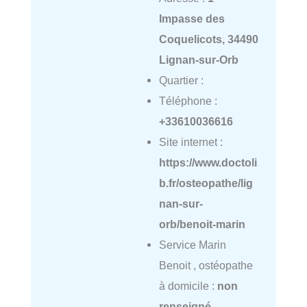
Impasse des
Coquelicots, 34490
Lignan-sur-Orb
Quartier :
Téléphone :
+33610036616
Site internet :
https://www.doctoli
b.fr/osteopathe/lig
nan-sur-
orb/benoit-marin
Service Marin
Benoit , ostéopathe
à domicile :
non
renseigné