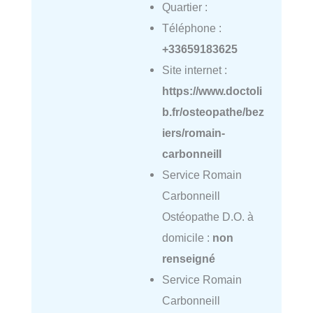
Quartier :
Téléphone :
+33659183625
Site internet :
https://www.doctoli
b.fr/osteopathe/bez
iers/romain-
carbonneill
Service Romain
Carbonneill
Ostéopathe D.O. à
domicile :
non
renseigné
Service Romain
Carbonneill