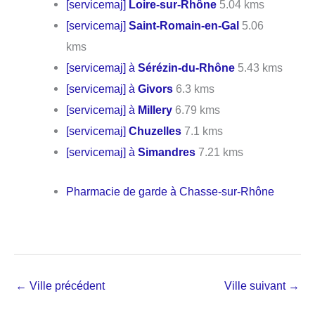
[servicemaj]
Loire-sur-Rhône
5.04 kms
[servicemaj]
Saint-Romain-en-Gal
5.06
kms
[servicemaj] à
Sérézin-du-Rhône
5.43 kms
[servicemaj] à
Givors
6.3 kms
[servicemaj] à
Millery
6.79 kms
[servicemaj]
Chuzelles
7.1 kms
[servicemaj] à
Simandres
7.21 kms
Pharmacie de garde à Chasse-sur-Rhône
←
Ville précédent
Ville suivant
→