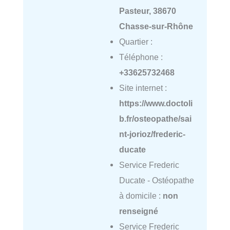
Pasteur, 38670
Chasse-sur-Rhône
Quartier :
Téléphone :
+33625732468
Site internet :
https://www.doctoli
b.fr/osteopathe/sai
nt-jorioz/frederic-
ducate
Service Frederic
Ducate - Ostéopathe
à domicile :
non
renseigné
Service Frederic