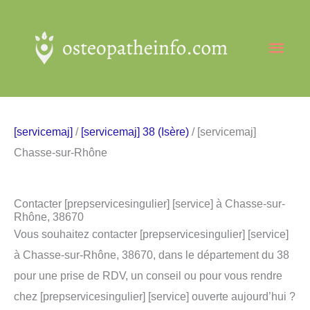
Aller
au
Men
contenu
princ
[servicemaj]
/
[servicemaj] 38 (Isère)
/ [servicemaj]
Chasse-sur-Rhône
Contacter [prepservicesingulier] [service] à Chasse-sur-
Rhône, 38670
Vous souhaitez contacter [prepservicesingulier] [service]
à Chasse-sur-Rhône, 38670, dans le département du 38
pour une prise de RDV, un conseil ou pour vous rendre
chez [prepservicesingulier] [service] ouverte aujourd’hui ?