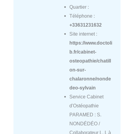
Quartier :
Téléphone :
+33631231632
Site internet :
https://www.doctoli
b.fr/cabinet-
osteopathie/chatill
on-sur-
chalaronne/nonde
deo-sylvain
Service Cabinet
d'Ostéopathie
PARAMED : S.
NONDÉDÉO /
Collaborateur L. L à