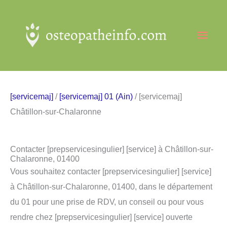
Aller
au
Men
contenu
princ
[servicemaj]
/
[servicemaj] 01 (Ain)
/ [servicemaj]
Châtillon-sur-Chalaronne
Contacter [prepservicesingulier] [service] à Châtillon-sur-
Chalaronne, 01400
Vous souhaitez contacter [prepservicesingulier] [service]
à Châtillon-sur-Chalaronne, 01400, dans le département
du 01 pour une prise de RDV, un conseil ou pour vous
rendre chez [prepservicesingulier] [service] ouverte