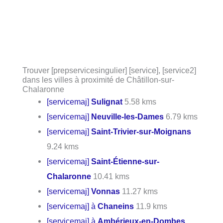
Trouver [prepservicesingulier] [service], [service2]
dans les villes à proximité de Châtillon-sur-
Chalaronne
[servicemaj]
Sulignat
5.58 kms
[servicemaj]
Neuville-les-Dames
6.79 kms
[servicemaj]
Saint-Trivier-sur-Moignans
9.24 kms
[servicemaj]
Saint-Étienne-sur-
Chalaronne
10.41 kms
[servicemaj]
Vonnas
11.27 kms
[servicemaj] à
Chaneins
11.9 kms
[servicemaj] à
Ambérieux-en-Dombes