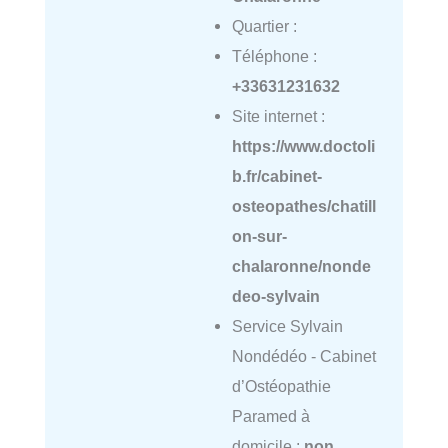
Quartier :
Téléphone :
+33631231632
Site internet :
https://www.doctoli
b.fr/cabinet-
osteopathes/chatill
on-sur-
chalaronne/nonde
deo-sylvain
Service Sylvain
Nondédéo - Cabinet
d’Ostéopathie
Paramed à
domicile :
non