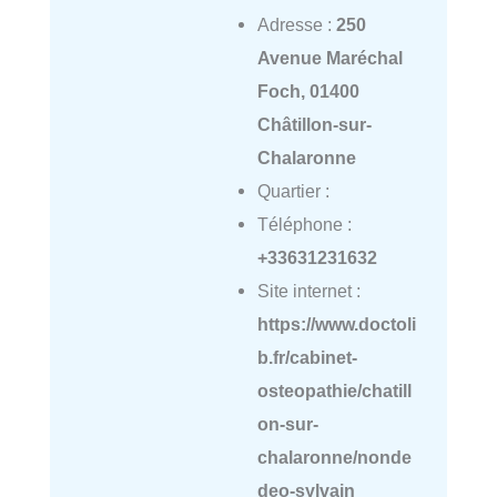
Adresse :
250
Avenue Maréchal
Foch, 01400
Châtillon-sur-
Chalaronne
Quartier :
Téléphone :
+33631231632
Site internet :
https://www.doctoli
b.fr/cabinet-
osteopathie/chatill
on-sur-
chalaronne/nonde
deo-sylvain