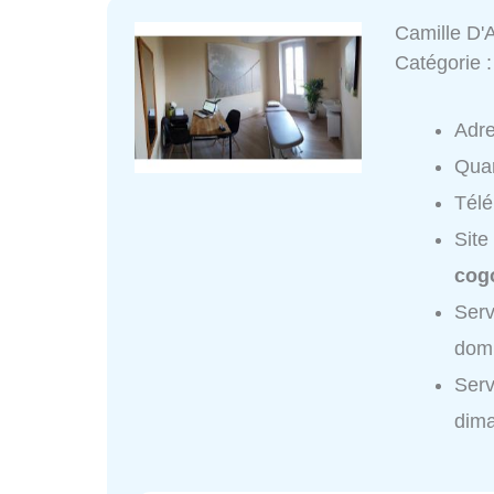
Camille D'
Catégorie 
Adr
Quar
Tél
Site
cogo
Serv
domi
Serv
dim