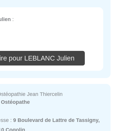
lien
:
ire pour LEBLANC Julien
Ostéopathie Jean Thiercelin
:
Ostéopathe
esse :
9 Boulevard de Lattre de Tassigny,
10 Cogolin