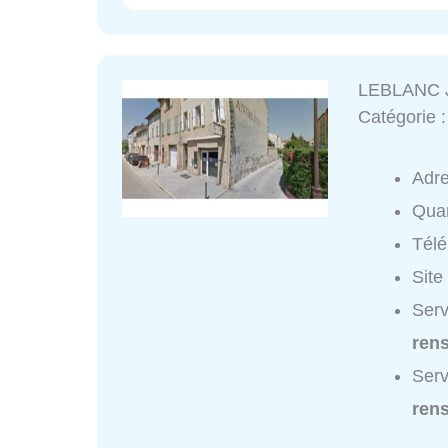
LEBLANC J
Catégorie 
Adr
Quar
Tél
Site
Serv
ren
Serv
ren