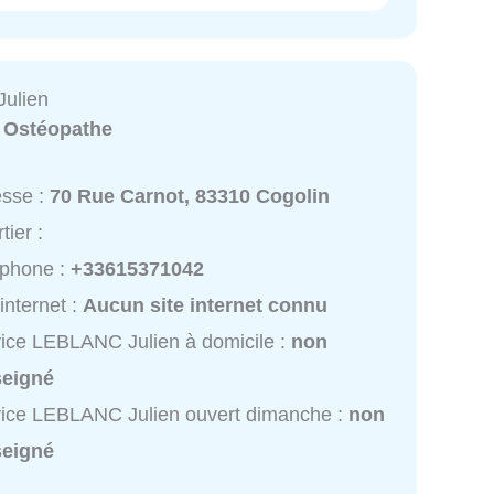
ulien
:
Ostéopathe
esse :
70 Rue Carnot, 83310 Cogolin
tier :
éphone :
+33615371042
 internet :
Aucun site internet connu
ice LEBLANC Julien à domicile :
non
seigné
ice LEBLANC Julien ouvert dimanche :
non
seigné