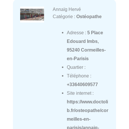
Annaïg Hervé
Catégorie :
Ostéopathe
Adresse :
5 Place
Edouard Imbs,
95240 Cormeilles-
en-Parisis
Quartier :
Téléphone :
+33640609577
Site internet :
https://www.doctoli
b.fr/osteopathe/cor
meilles-en-
parisis/annaig-