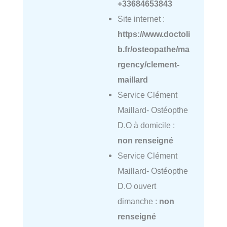
+33684653843
Site internet :
https://www.doctoli
b.fr/osteopathe/ma
rgency/clement-
maillard
Service Clément
Maillard- Ostéopthe
D.O à domicile :
non renseigné
Service Clément
Maillard- Ostéopthe
D.O ouvert
dimanche :
non
renseigné