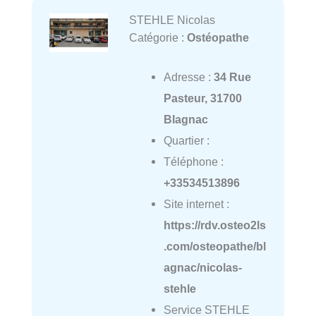
STEHLE Nicolas
Catégorie :
Ostéopathe
Adresse :
34 Rue
Pasteur, 31700
Blagnac
Quartier :
Téléphone :
+33534513896
Site internet :
https://rdv.osteo2ls
.com/osteopathe/bl
agnac/nicolas-
stehle
Service STEHLE