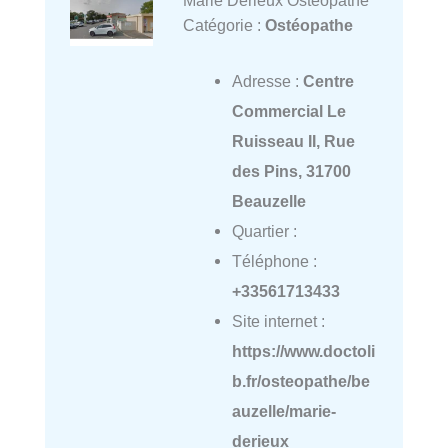
Catégorie :
Ostéopathe
Adresse :
Centre
Commercial Le
Ruisseau II, Rue
des Pins, 31700
Beauzelle
Quartier :
Téléphone :
+33561713433
Site internet :
https://www.doctoli
b.fr/osteopathe/be
auzelle/marie-
derieux