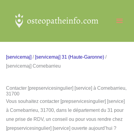
Aller
au
Men
contenu
princ
[servicemaj]
/
[servicemaj] 31 (Haute-Garonne)
/
[servicemaj] Cornebarrieu
Contacter [prepservicesingulier] [service] à Cornebarrieu,
31700
Vous souhaitez contacter [prepservicesingulier] [service]
à Cornebarrieu, 31700, dans le département du 31 pour
une prise de RDV, un conseil ou pour vous rendre chez
[prepservicesingulier] [service] ouverte aujourd’hui ?