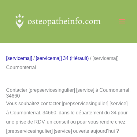
Aller
au
Men
contenu
princ
[servicemaj]
/
[servicemaj] 34 (Hérault)
/ [servicemaj]
Cournonterral
Contacter [prepservicesingulier] [service] à Cournonterral,
34660
Vous souhaitez contacter [prepservicesingulier] [service]
à Cournonterral, 34660, dans le département du 34 pour
une prise de RDV, un conseil ou pour vous rendre chez
[prepservicesingulier] [service] ouverte aujourd’hui ?