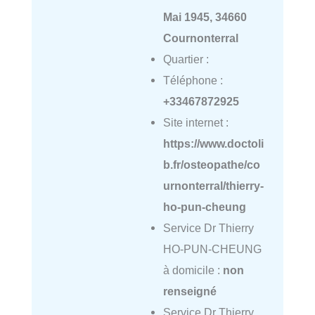
Mai 1945, 34660
Cournonterral
Quartier :
Téléphone :
+33467872925
Site internet :
https://www.doctoli
b.fr/osteopathe/co
urnonterral/thierry-
ho-pun-cheung
Service Dr Thierry
HO-PUN-CHEUNG
à domicile :
non
renseigné
Service Dr Thierry