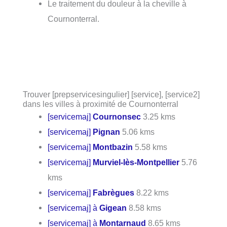
Le traitement du douleur à la cheville à
Cournonterral.
Trouver [prepservicesingulier] [service], [service2]
dans les villes à proximité de Cournonterral
[servicemaj]
Cournonsec
3.25 kms
[servicemaj]
Pignan
5.06 kms
[servicemaj]
Montbazin
5.58 kms
[servicemaj]
Murviel-lès-Montpellier
5.76
kms
[servicemaj]
Fabrègues
8.22 kms
[servicemaj] à
Gigean
8.58 kms
[servicemaj] à
Montarnaud
8.65 kms