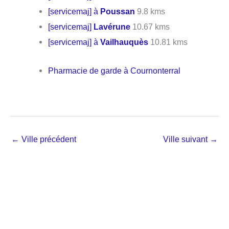
[servicemaj] à
Poussan
9.8 kms
[servicemaj]
Lavérune
10.67 kms
[servicemaj] à
Vailhauquès
10.81 kms
Pharmacie de garde à Cournonterral
←
Ville précédent
Ville suivant
→