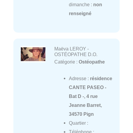
dimanche :
non
renseigné
Maëva LEROY -
OSTÉOPATHE D.O.
Catégorie :
Ostéopathe
Adresse :
résidence
CANTE PASEO -
Bat D -, 4 rue
Jeanne Barret,
34570 Pign
Quartier :
Téléphone :