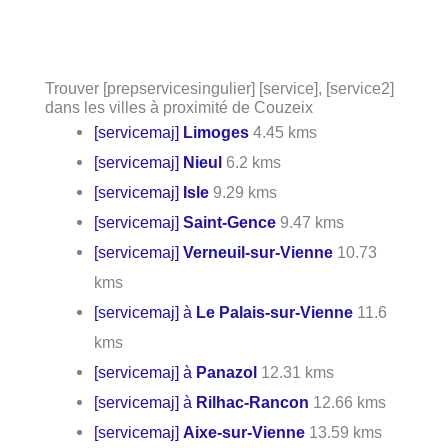
Trouver [prepservicesingulier] [service], [service2]
dans les villes à proximité de Couzeix
[servicemaj]
Limoges
4.45 kms
[servicemaj]
Nieul
6.2 kms
[servicemaj]
Isle
9.29 kms
[servicemaj]
Saint-Gence
9.47 kms
[servicemaj]
Verneuil-sur-Vienne
10.73
kms
[servicemaj] à
Le Palais-sur-Vienne
11.6
kms
[servicemaj] à
Panazol
12.31 kms
[servicemaj] à
Rilhac-Rancon
12.66 kms
[servicemaj]
Aixe-sur-Vienne
13.59 kms