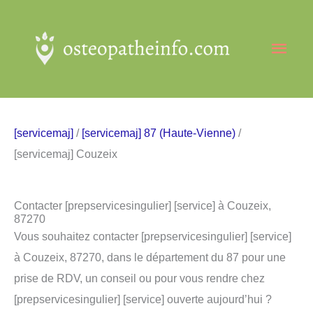
Aller
au
Men
contenu
princ
[servicemaj]
/
[servicemaj] 87 (Haute-Vienne)
/
[servicemaj] Couzeix
Contacter [prepservicesingulier] [service] à Couzeix,
87270
Vous souhaitez contacter [prepservicesingulier] [service]
à Couzeix, 87270, dans le département du 87 pour une
prise de RDV, un conseil ou pour vous rendre chez
[prepservicesingulier] [service] ouverte aujourd’hui ?