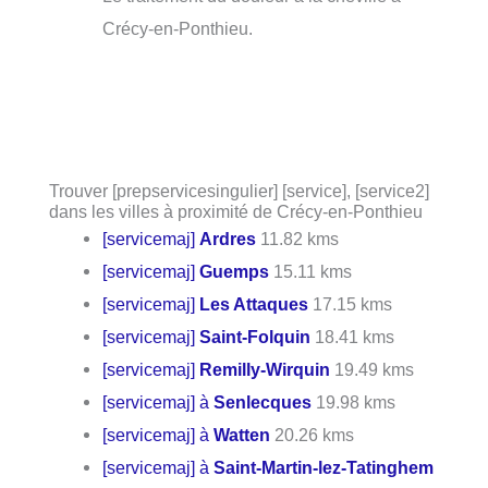
Crécy-en-Ponthieu.
Trouver [prepservicesingulier] [service], [service2]
dans les villes à proximité de Crécy-en-Ponthieu
[servicemaj]
Ardres
11.82 kms
[servicemaj]
Guemps
15.11 kms
[servicemaj]
Les Attaques
17.15 kms
[servicemaj]
Saint-Folquin
18.41 kms
[servicemaj]
Remilly-Wirquin
19.49 kms
[servicemaj] à
Senlecques
19.98 kms
[servicemaj] à
Watten
20.26 kms
[servicemaj] à
Saint-Martin-lez-Tatinghem