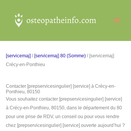
Aller
au
Men
contenu
princ
[servicemaj]
/
[servicemaj] 80 (Somme)
/ [servicemaj]
Crécy-en-Ponthieu
Contacter [prepservicesingulier] [service] à Crécy-en-
Ponthieu, 80150
Vous souhaitez contacter [prepservicesingulier] [service]
à Crécy-en-Ponthieu, 80150, dans le département du 80
pour une prise de RDV, un conseil ou pour vous rendre
chez [prepservicesingulier] [service] ouverte aujourd’hui ?