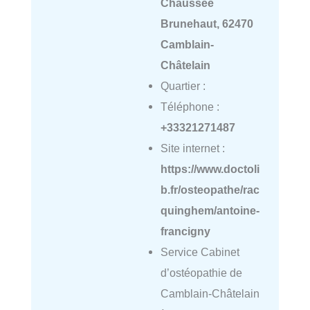
Chaussée
Brunehaut, 62470
Camblain-
Châtelain
Quartier :
Téléphone :
+33321271487
Site internet :
https://www.doctoli
b.fr/osteopathe/rac
quinghem/antoine-
francigny
Service Cabinet
d’ostéopathie de
Camblain-Châtelain