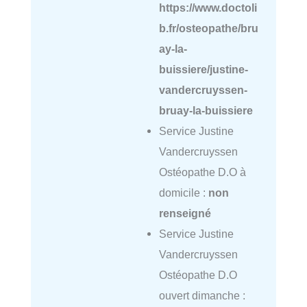
https://www.doctoli
b.fr/osteopathe/bru
ay-la-
buissiere/justine-
vandercruyssen-
bruay-la-buissiere
Service Justine
Vandercruyssen
Ostéopathe D.O à
domicile :
non
renseigné
Service Justine
Vandercruyssen
Ostéopathe D.O
ouvert dimanche :