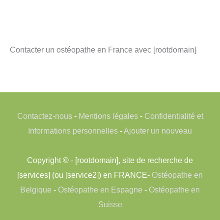
Contacter un ostéopathe en France avec [rootdomain]
Contactez-nous
-
Mentions légales
-
Confidentialité et
Informations personnelles
-
Ajouter un nouveau
Copyright © - [rootdomain], site de recherche de
[services] (ou [service2]) en FRANCE-
Ostéopathe en
Belgique
-
Ostéopathe en Espagne
-
Ostéopathe en
Suisse