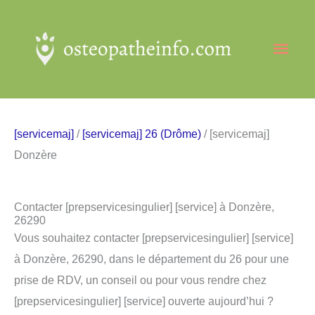
Aller
au
Men
contenu
princ
[servicemaj]
/
[servicemaj] 26 (Drôme)
/ [servicemaj]
Donzère
Contacter [prepservicesingulier] [service] à Donzère,
26290
Vous souhaitez contacter [prepservicesingulier] [service]
à Donzère, 26290, dans le département du 26 pour une
prise de RDV, un conseil ou pour vous rendre chez
[prepservicesingulier] [service] ouverte aujourd’hui ?