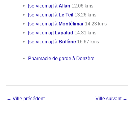
[servicemaj] à
Allan
12.06 kms
[servicemaj] à
Le Teil
13.26 kms
[servicemaj] à
Montélimar
14.23 kms
[servicemaj]
Lapalud
14.31 kms
[servicemaj] à
Bollène
16.67 kms
Pharmacie de garde à Donzère
←
Ville précédent
Ville suivant
→