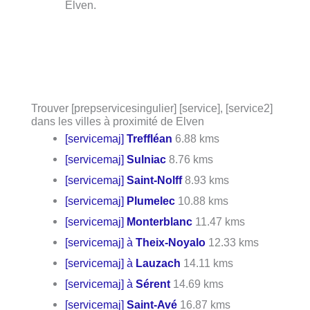
Elven.
Trouver [prepservicesingulier] [service], [service2]
dans les villes à proximité de Elven
[servicemaj]
Treffléan
6.88 kms
[servicemaj]
Sulniac
8.76 kms
[servicemaj]
Saint-Nolff
8.93 kms
[servicemaj]
Plumelec
10.88 kms
[servicemaj]
Monterblanc
11.47 kms
[servicemaj] à
Theix-Noyalo
12.33 kms
[servicemaj] à
Lauzach
14.11 kms
[servicemaj] à
Sérent
14.69 kms
[servicemaj]
Saint-Avé
16.87 kms