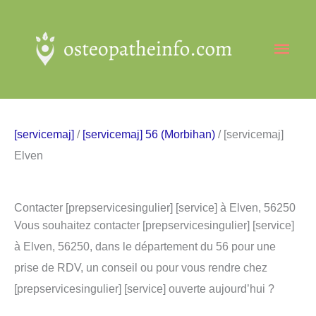
Aller
au
Men
contenu
princ
[servicemaj]
/
[servicemaj] 56 (Morbihan)
/ [servicemaj]
Elven
Contacter [prepservicesingulier] [service] à Elven, 56250
Vous souhaitez contacter [prepservicesingulier] [service]
à Elven, 56250, dans le département du 56 pour une
prise de RDV, un conseil ou pour vous rendre chez
[prepservicesingulier] [service] ouverte aujourd’hui ?