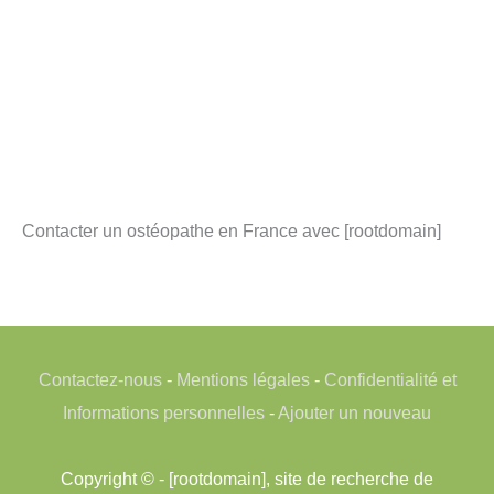
Contacter un ostéopathe en France avec [rootdomain]
Contactez-nous
-
Mentions légales
-
Confidentialité et
Informations personnelles
-
Ajouter un nouveau
Copyright © - [rootdomain], site de recherche de