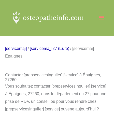
Aller
au
Men
contenu
princ
[servicemaj]
/
[servicemaj] 27 (Eure)
/ [servicemaj]
Épaignes
Contacter [prepservicesingulier] [service] à Épaignes,
27260
Vous souhaitez contacter [prepservicesingulier] [service]
à Épaignes, 27260, dans le département du 27 pour une
prise de RDV, un conseil ou pour vous rendre chez
[prepservicesingulier] [service] ouverte aujourd’hui ?