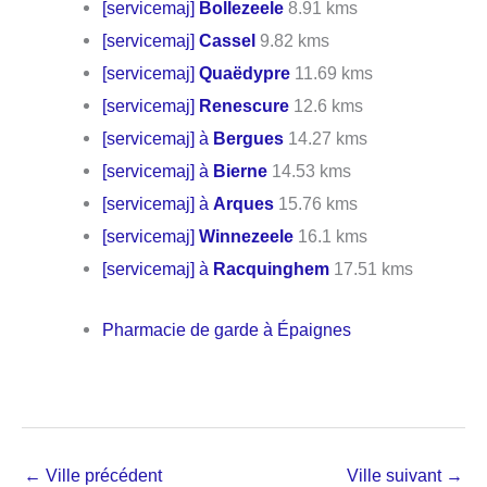
[servicemaj]
Bollezeele
8.91 kms
[servicemaj]
Cassel
9.82 kms
[servicemaj]
Quaëdypre
11.69 kms
[servicemaj]
Renescure
12.6 kms
[servicemaj] à
Bergues
14.27 kms
[servicemaj] à
Bierne
14.53 kms
[servicemaj] à
Arques
15.76 kms
[servicemaj]
Winnezeele
16.1 kms
[servicemaj] à
Racquinghem
17.51 kms
Pharmacie de garde à Épaignes
←
Ville précédent
Ville suivant
→