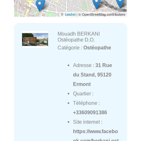
Leaflet
| © OpenStreetMap contributors
Mouadh BERKANI
Ostéopathe D.O.
Catégorie :
Ostéopathe
Adresse :
31 Rue
du Stand, 95120
Ermont
Quartier :
Téléphone :
+33609091386
Site internet :
https://www.facebo
ok.com/berkani.ost