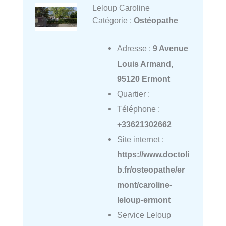
Leloup Caroline
Catégorie :
Ostéopathe
Adresse :
9 Avenue
Louis Armand,
95120 Ermont
Quartier :
Téléphone :
+33621302662
Site internet :
https://www.doctoli
b.fr/osteopathe/er
mont/caroline-
leloup-ermont
Service Leloup