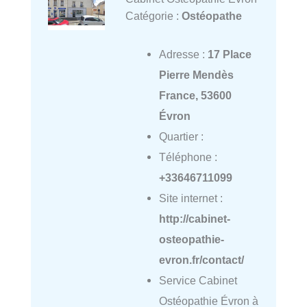
Catégorie :
Ostéopathe
Adresse :
17 Place
Pierre Mendès
France, 53600
Évron
Quartier :
Téléphone :
+33646711099
Site internet :
http://cabinet-
osteopathie-
evron.fr/contact/
Service Cabinet
Ostéopathie Évron à