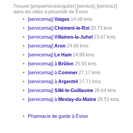
Trouver [prepservicesingulier] [service], [service2]
dans les villes à proximité de Évron
[servicemaj]
Vaiges
14.48 kms
[servicemaj]
Chémeré-le-Roi
20.73 kms
[servicemaj]
Villaines-la-Juhel
23.47 kms
[servicemaj]
Aron
24.49 kms
[servicemaj]
Le Ham
24.99 kms
[servicemaj] à
Brûlon
25.93 kms
[servicemaj] à
Commer
27.17 kms
[servicemaj] à
Argentré
27.71 kms
[servicemaj]
Sillé-le-Guillaume
28.64 kms
[servicemaj] à
Meslay-du-Maine
29.53 kms
Pharmacie de garde à Évron