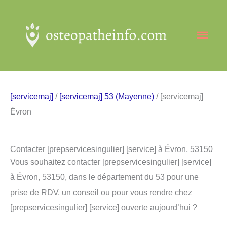
Aller
au
Men
contenu
princ
[servicemaj]
/
[servicemaj] 53 (Mayenne)
/ [servicemaj]
Évron
Contacter [prepservicesingulier] [service] à Évron, 53150
Vous souhaitez contacter [prepservicesingulier] [service]
à Évron, 53150, dans le département du 53 pour une
prise de RDV, un conseil ou pour vous rendre chez
[prepservicesingulier] [service] ouverte aujourd’hui ?