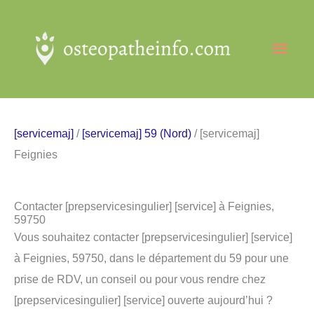
Aller
au
Men
contenu
princ
[servicemaj]
/
[servicemaj] 59 (Nord)
/ [servicemaj]
Feignies
Contacter [prepservicesingulier] [service] à Feignies,
59750
Vous souhaitez contacter [prepservicesingulier] [service]
à Feignies, 59750, dans le département du 59 pour une
prise de RDV, un conseil ou pour vous rendre chez
[prepservicesingulier] [service] ouverte aujourd’hui ?