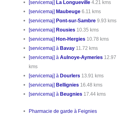
[servicemaj]
La Longueville
4.21 kms
[servicemaj]
Maubeuge
6.11 kms
[servicemaj]
Pont-sur-Sambre
9.93 kms
[servicemaj]
Rousies
10.35 kms
[servicemaj]
Hon-Hergies
10.78 kms
[servicemaj] à
Bavay
11.72 kms
[servicemaj] à
Aulnoye-Aymeries
12.97
kms
[servicemaj] à
Dourlers
13.91 kms
[servicemaj]
Bellignies
16.48 kms
[servicemaj] à
Beugnies
17.44 kms
Pharmacie de garde à Feignies