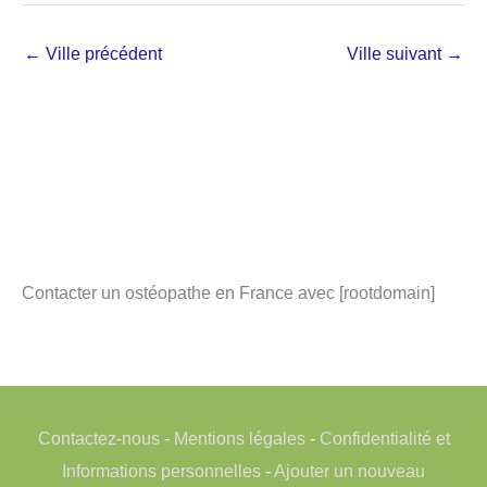
←
Ville précédent
Ville suivant
→
Contacter un ostéopathe en France avec [rootdomain]
Contactez-nous
-
Mentions légales
-
Confidentialité et
Informations personnelles
-
Ajouter un nouveau