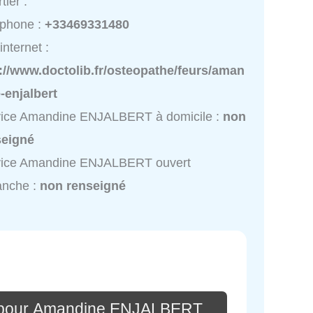
tier :
éphone :
+33469331480
internet :
://www.doctolib.fr/osteopathe/feurs/aman
-enjalbert
vice Amandine ENJALBERT à domicile :
non
seigné
vice Amandine ENJALBERT ouvert
anche :
non renseigné
e pour Amandine ENJALBERT