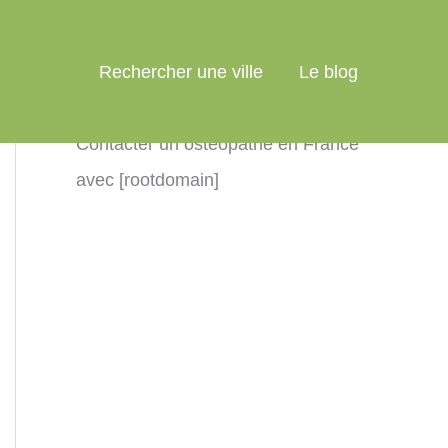
Rechercher une ville
Le blog
Contacter un ostéopathe en France
avec [rootdomain]