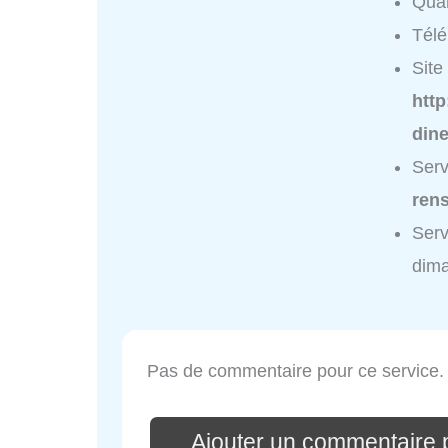
Quar
Tél
Site 
http
dine
Ser
ren
Ser
dim
Pas de commentaire pour ce service.
Ajouter un commentair