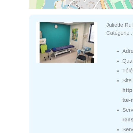
Juliette Rul
Catégorie 
Adr
Quar
Tél
Site 
http
tte-
Serv
ren
Serv