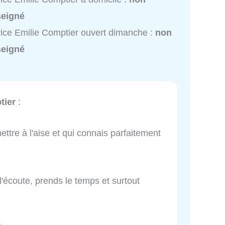
seigné
ice Emilie Comptier ouvert dimanche :
non
seigné
tier
:
ettre à l'aise et qui connais parfaitement
l'écoute, prends le temps et surtout