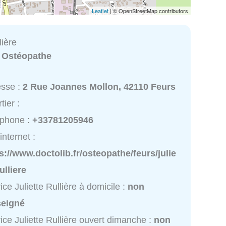
Leaflet
| © OpenStreetMap contributors
lière
:
Ostéopathe
esse :
2 Rue Joannes Mollon, 42110 Feurs
tier :
éphone :
+33781205946
internet :
s://www.doctolib.fr/osteopathe/feurs/julie
rulliere
ice Juliette Rullière à domicile :
non
seigné
ice Juliette Rullière ouvert dimanche :
non