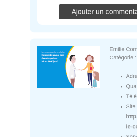
Ajouter un commentai
Emilie Com
Catégorie 
Adr
Quar
Tél
Site 
http
ie-c
Serv