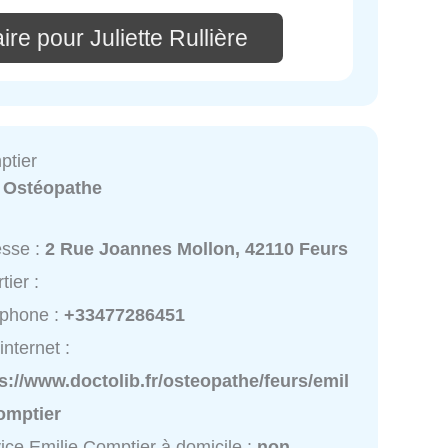
re pour Juliette Rullière
ptier
:
Ostéopathe
esse :
2 Rue Joannes Mollon, 42110 Feurs
tier :
éphone :
+33477286451
internet :
s://www.doctolib.fr/osteopathe/feurs/emil
omptier
ice Emilie Comptier à domicile :
non