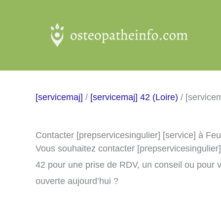
Aller
au
contenu
[servicemaj]
/
[servicemaj] 42 (Loire)
/ [service
Contacter [prepservicesingulier] [service] à Fe
Vous souhaitez contacter [prepservicesingulier
42 pour une prise de RDV, un conseil ou pour v
ouverte aujourd’hui ?