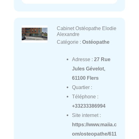
Cabinet Ostéopathe Elodie
Alexandre
Catégorie :
Ostéopathe
Adresse :
27 Rue
Jules Gévelot,
61100 Flers
Quartier :
Téléphone :
+33233386994
Site internet :
https://www.maiia.c
om/osteopathe/611