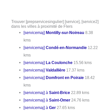
Trouver [prepservicesingulier] [service], [service2]
dans les villes à proximité de Flers
[servicemaj]
Montilly-sur-Noireau
8.38
kms
[servicemaj]
Condé-en-Normandie
12.22
kms
[servicemaj]
La Coulonche
15.56 kms
[servicemaj]
Valdallière
17.37 kms
[servicemaj]
Domfront en Poiraie
18.42
kms
[servicemaj] à
Saint-Brice
22.89 kms
[servicemaj] à
Saint-Omer
24.76 kms
[servicemaj] à
Ger
27.65 kms