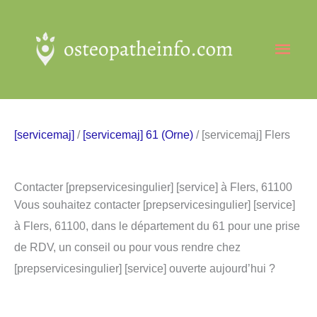
Aller
au
Men
contenu
princ
[servicemaj]
/
[servicemaj] 61 (Orne)
/ [servicemaj] Flers
Contacter [prepservicesingulier] [service] à Flers, 61100
Vous souhaitez contacter [prepservicesingulier] [service]
à Flers, 61100, dans le département du 61 pour une prise
de RDV, un conseil ou pour vous rendre chez
[prepservicesingulier] [service] ouverte aujourd’hui ?