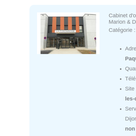
Cabinet d'
Marion & 
Catégorie 
Adr
Paqu
Quar
Tél
Site
les-
Serv
Dijo
non