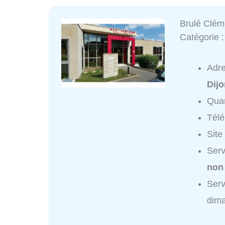
Brulé Clém
Catégorie 
Adr
Dij
Quar
Tél
Site
Serv
non
Serv
dim