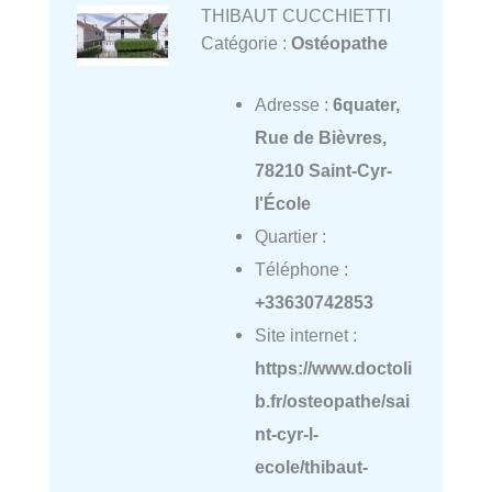
THIBAUT CUCCHIETTI
Catégorie :
Ostéopathe
Adresse :
6quater,
Rue de Bièvres,
78210 Saint-Cyr-
l'École
Quartier :
Téléphone :
+33630742853
Site internet :
https://www.doctoli
b.fr/osteopathe/sai
nt-cyr-l-
ecole/thibaut-