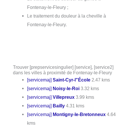
Fontenay-le-Fleury ;
Le traitement du douleur à la cheville à
Fontenay-le-Fleury.
Trouver [prepservicesingulier] [service], [service2]
dans les villes à proximité de Fontenay-le-Fleury
[servicemaj]
Saint-Cyr-l"École
2.47 kms
[servicemaj]
Noisy-le-Roi
3.32 kms
[servicemaj]
Villepreux
3.99 kms
[servicemaj]
Bailly
4.31 kms
[servicemaj]
Montigny-le-Bretonneux
4.64
kms