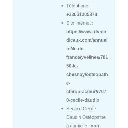
Téléphone :
+33651305878
Site internet :
https://www.rdvme
dicaux.com/annuai
re/ile-de-
france/yvelines/781
50-le-
chesnay/osteopath
e-
chiropracteur/r707
0-cecile-daudin
Service Cécile
Daudin Ostéopathe
à domicile :
non