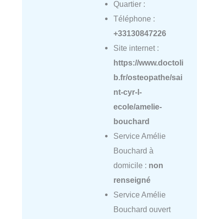
Quartier :
Téléphone :
+33130847226
Site internet :
https://www.doctoli
b.fr/osteopathe/sai
nt-cyr-l-
ecole/amelie-
bouchard
Service Amélie
Bouchard à
domicile :
non
renseigné
Service Amélie
Bouchard ouvert