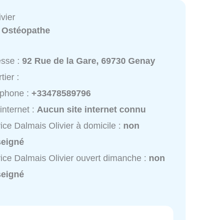
vier
:
Ostéopathe
esse :
92 Rue de la Gare, 69730 Genay
tier :
éphone :
+33478589796
 internet :
Aucun site internet connu
ice Dalmais Olivier à domicile :
non
seigné
ice Dalmais Olivier ouvert dimanche :
non
seigné