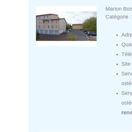
Marion Boi
Catégorie 
Adr
Quar
Tél
Site
Serv
osté
Serv
osté
ren