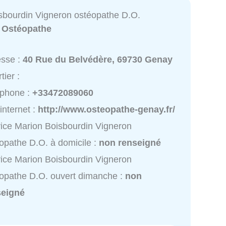
sbourdin Vigneron ostéopathe D.O.
:
Ostéopathe
esse :
40 Rue du Belvédère, 69730 Genay
tier :
éphone :
+33472089060
 internet :
http://www.osteopathe-genay.fr/
ice Marion Boisbourdin Vigneron
opathe D.O. à domicile :
non renseigné
ice Marion Boisbourdin Vigneron
opathe D.O. ouvert dimanche :
non
seigné