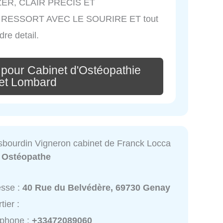
ANZER, CLAIR PRECIS ET
ESSORT AVEC LE SOURIRE ET tout
re detail.
 pour Cabinet d'Ostéopathie
et Lombard
sbourdin Vigneron cabinet de Franck Locca
:
Ostéopathe
esse :
40 Rue du Belvédère, 69730 Genay
tier :
éphone :
+33472089060