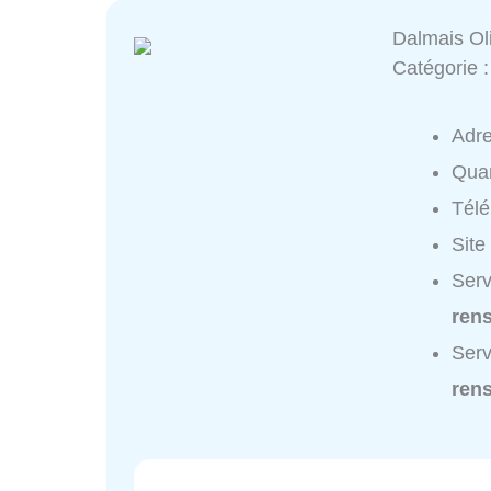
Dalmais Oli
Catégorie 
Adr
Quar
Tél
Site
Serv
ren
Serv
ren