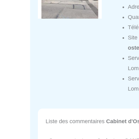
Adr
Quar
Tél
Site
ost
Serv
Lomb
Serv
Lom
Liste des commentaires
Cabinet d'O