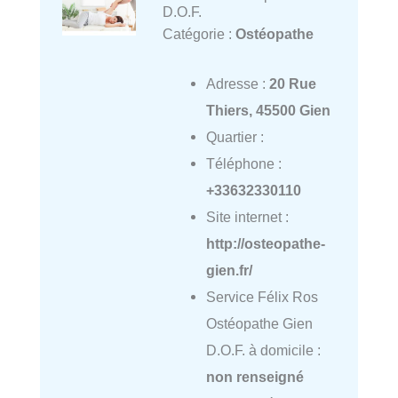
D.O.F.
Catégorie :
Ostéopathe
Adresse :
20 Rue
Thiers, 45500 Gien
Quartier :
Téléphone :
+33632330110
Site internet :
http://osteopathe-
gien.fr/
Service Félix Ros
Ostéopathe Gien
D.O.F. à domicile :
non renseigné