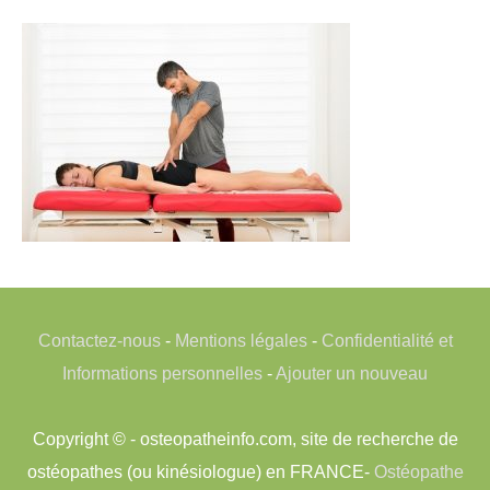
Contactez-nous
-
Mentions légales
-
Confidentialité et
Informations personnelles
-
Ajouter un nouveau
Copyright © - osteopatheinfo.com, site de recherche de
ostéopathes (ou kinésiologue) en FRANCE-
Ostéopathe