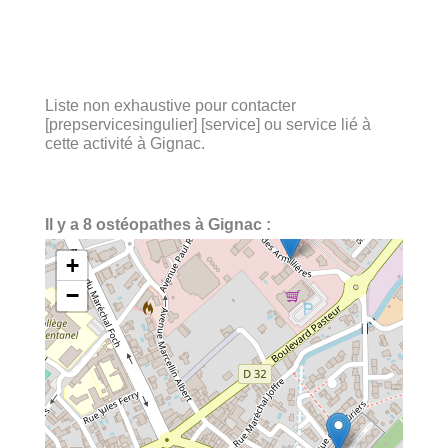
Liste non exhaustive pour contacter
[prepservicesingulier] [service] ou service lié à
cette activité à Gignac.
Il y a 8 ostéopathes à Gignac :
+
−