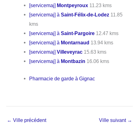
[servicemaj]
Montpeyroux
11.23 kms
[servicemaj] à
Saint-Félix-de-Lodez
11.85
kms
[servicemaj] à
Saint-Pargoire
12.47 kms
[servicemaj] à
Montarnaud
13.94 kms
[servicemaj]
Villeveyrac
15.63 kms
[servicemaj] à
Montbazin
16.06 kms
Pharmacie de garde à Gignac
←
Ville précédent
Ville suivant
→