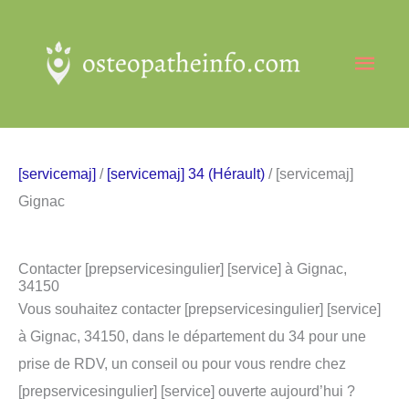
Aller
au
Men
contenu
princ
[servicemaj]
/
[servicemaj] 34 (Hérault)
/ [servicemaj]
Gignac
Contacter [prepservicesingulier] [service] à Gignac,
34150
Vous souhaitez contacter [prepservicesingulier] [service]
à Gignac, 34150, dans le département du 34 pour une
prise de RDV, un conseil ou pour vous rendre chez
[prepservicesingulier] [service] ouverte aujourd’hui ?