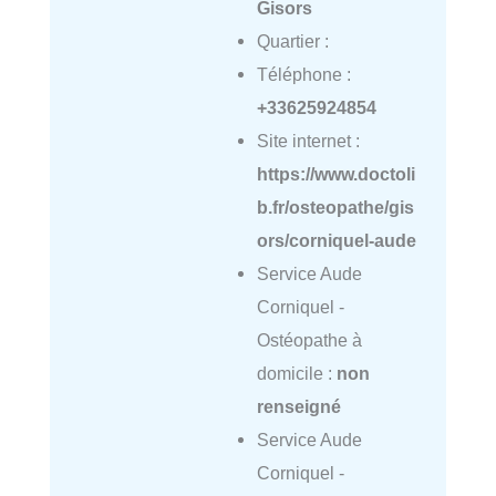
Gisors
Quartier :
Téléphone :
+33625924854
Site internet :
https://www.doctoli
b.fr/osteopathe/gis
ors/corniquel-aude
Service Aude
Corniquel -
Ostéopathe à
domicile :
non
renseigné
Service Aude
Corniquel -