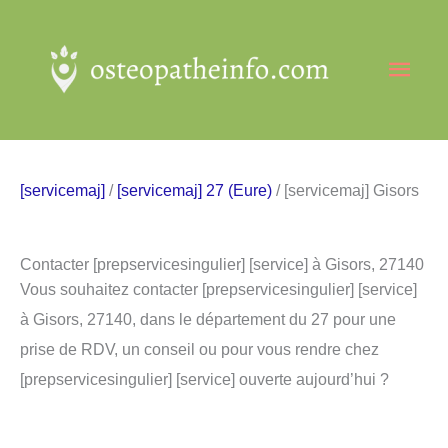
Aller
au
Men
contenu
princ
[servicemaj]
/
[servicemaj] 27 (Eure)
/ [servicemaj] Gisors
Contacter [prepservicesingulier] [service] à Gisors, 27140
Vous souhaitez contacter [prepservicesingulier] [service]
à Gisors, 27140, dans le département du 27 pour une
prise de RDV, un conseil ou pour vous rendre chez
[prepservicesingulier] [service] ouverte aujourd’hui ?