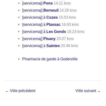
[servicemaj]
Pons
14.11 kms
[servicemaj]
Berneuil
14.26 kms
[servicemaj] à
Cozes
15.53 kms
[servicemaj] à
Plassac
16.93 kms
[servicemaj] à
Les Gonds
18.23 kms
[servicemaj]
Pisany
20.07 kms
[servicemaj] à
Saintes
20.46 kms
Pharmacie de garde à Goderville
←
Ville précédent
Ville suivant
→