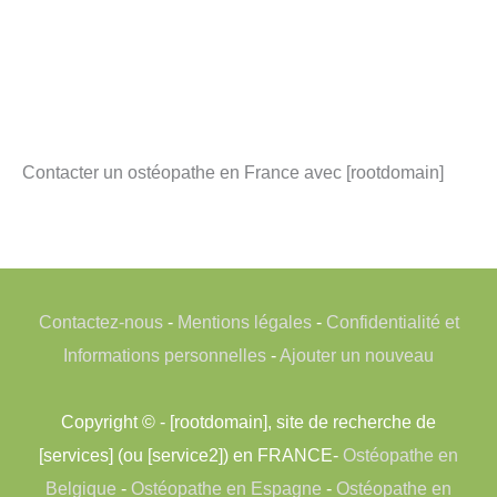
Contacter un ostéopathe en France avec [rootdomain]
Contactez-nous
-
Mentions légales
-
Confidentialité et
Informations personnelles
-
Ajouter un nouveau
Copyright © - [rootdomain], site de recherche de
[services] (ou [service2]) en FRANCE-
Ostéopathe en
Belgique
-
Ostéopathe en Espagne
-
Ostéopathe en