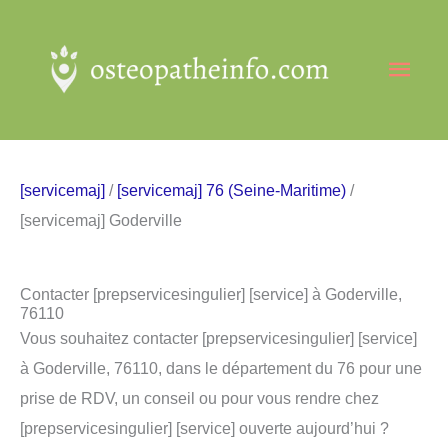
Aller
au
Men
contenu
princ
[servicemaj]
/
[servicemaj] 76 (Seine-Maritime)
/
[servicemaj] Goderville
Contacter [prepservicesingulier] [service] à Goderville,
76110
Vous souhaitez contacter [prepservicesingulier] [service]
à Goderville, 76110, dans le département du 76 pour une
prise de RDV, un conseil ou pour vous rendre chez
[prepservicesingulier] [service] ouverte aujourd’hui ?