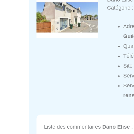
Catégorie 
Adr
Gué
Quar
Tél
Site
Serv
Serv
ren
Liste des commentaires
Dano Elise
: