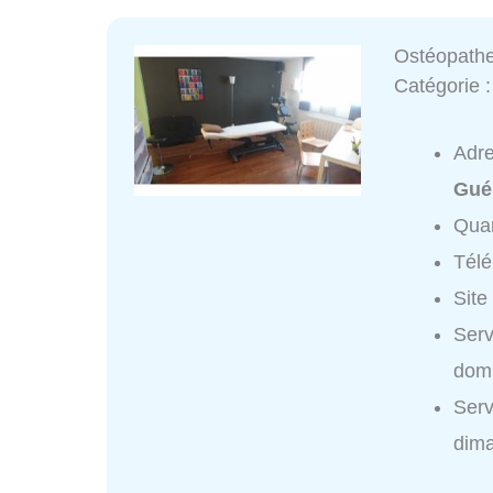
Ostéopathe
Catégorie 
Adr
Gué
Quar
Tél
Site
Serv
domi
Serv
dim