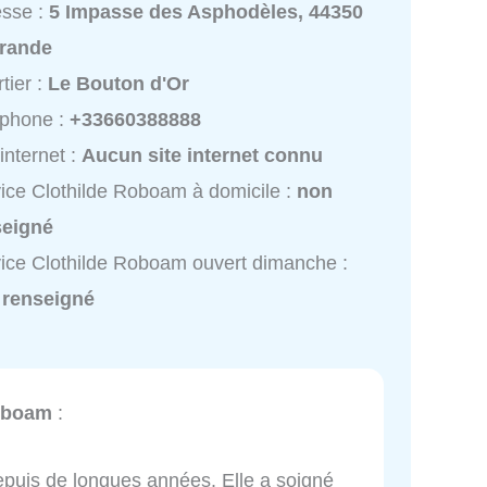
esse :
5 Impasse des Asphodèles, 44350
rande
tier :
Le Bouton d'Or
éphone :
+33660388888
 internet :
Aucun site internet connu
ice Clothilde Roboam à domicile :
non
seigné
ice Clothilde Roboam ouvert dimanche :
 renseigné
oboam
:
epuis de longues années. Elle a soigné