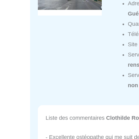
Adr
Gué
Quar
Tél
Site
Serv
ren
Serv
non
Liste des commentaires
Clothilde R
- Excellente ostéopathe qui me suit d