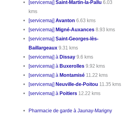
[servicemaj]
Saint-Martin-la-Pallu
6.03
kms
[servicemaj]
Avanton
6.63 kms
[servicemaj]
Migné-Auxances
8.93 kms
[servicemaj]
Saint-Georges-lès-
Baillargeaux
9.31 kms
[servicemaj] à
Dissay
9.6 kms
[servicemaj] à
Buxerolles
9.92 kms
[servicemaj] à
Montamisé
11.22 kms
[servicemaj]
Neuville-de-Poitou
11.35 kms
[servicemaj] à
Poitiers
12.22 kms
Pharmacie de garde à Jaunay-Marigny