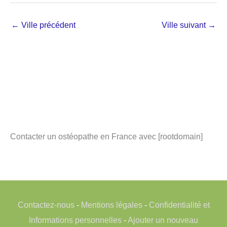
←
Ville précédent
Ville suivant
→
Contacter un ostéopathe en France avec [rootdomain]
Contactez-nous
-
Mentions légales
-
Confidentialité et
Informations personnelles
-
Ajouter un nouveau