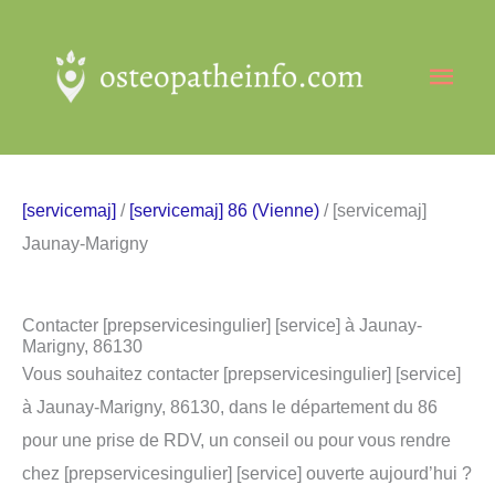
Aller
au
Men
contenu
princ
[servicemaj]
/
[servicemaj] 86 (Vienne)
/ [servicemaj]
Jaunay-Marigny
Contacter [prepservicesingulier] [service] à Jaunay-
Marigny, 86130
Vous souhaitez contacter [prepservicesingulier] [service]
à Jaunay-Marigny, 86130, dans le département du 86
pour une prise de RDV, un conseil ou pour vous rendre
chez [prepservicesingulier] [service] ouverte aujourd’hui ?