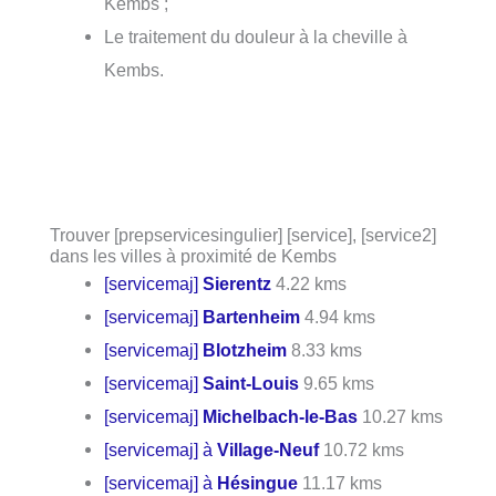
Kembs ;
Le traitement du douleur à la cheville à
Kembs.
Trouver [prepservicesingulier] [service], [service2]
dans les villes à proximité de Kembs
[servicemaj]
Sierentz
4.22 kms
[servicemaj]
Bartenheim
4.94 kms
[servicemaj]
Blotzheim
8.33 kms
[servicemaj]
Saint-Louis
9.65 kms
[servicemaj]
Michelbach-le-Bas
10.27 kms
[servicemaj] à
Village-Neuf
10.72 kms
[servicemaj] à
Hésingue
11.17 kms