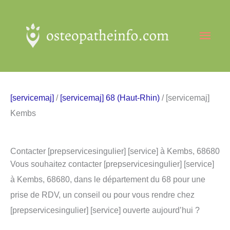
Aller
au
Men
contenu
princ
[servicemaj]
/
[servicemaj] 68 (Haut-Rhin)
/ [servicemaj]
Kembs
Contacter [prepservicesingulier] [service] à Kembs, 68680
Vous souhaitez contacter [prepservicesingulier] [service]
à Kembs, 68680, dans le département du 68 pour une
prise de RDV, un conseil ou pour vous rendre chez
[prepservicesingulier] [service] ouverte aujourd’hui ?