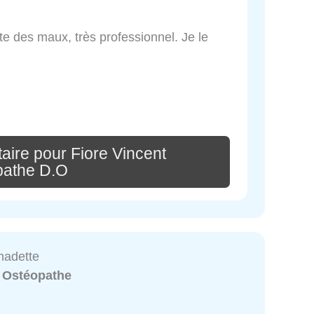
ute des maux, très professionnel. Je le
aire pour Fiore Vincent
pathe D.O
nadette
:
Ostéopathe