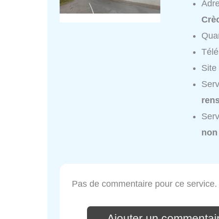
Adr
Crè
Quar
Tél
Site
Serv
ren
Serv
non
Pas de commentaire pour ce service.
Ajouter un commentair