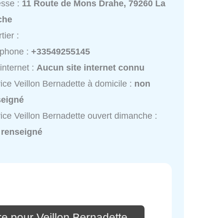
esse :
11 Route de Mons Drahe, 79260 La
che
tier :
éphone :
+33549255145
 internet :
Aucun site internet connu
ice Veillon Bernadette à domicile :
non
seigné
ice Veillon Bernadette ouvert dimanche :
 renseigné
e pour Veillon Bernadette