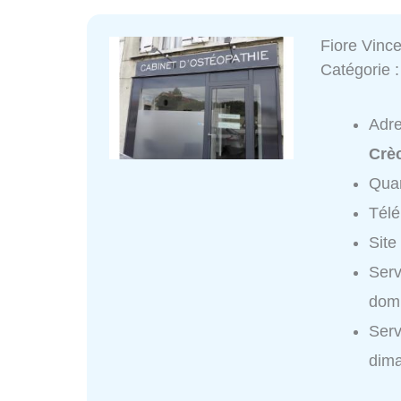
Fiore Vinc
Catégorie 
Adr
Crè
Quar
Tél
Site
Serv
domi
Serv
dim