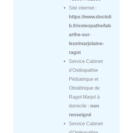
Site internet :
https://www.doctoli
b.fr/osteopathe/lab
arthe-sur-
leze/marjolaine-
ragot
Service Cabinet
d'Ostéopathie
Pédiatrique et
Obstétrique de
Ragot Marjol à
domicile :
non
renseigné
Service Cabinet
d'Ostéopathie