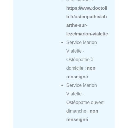
https://www.doctoli
b.fr/osteopathe/lab
arthe-sur-
leze/marion-vialette
Service Marion
Vialette -
Ostéopathe à
domicile :
non
renseigné
Service Marion
Vialette -
Ostéopathe ouvert
dimanche :
non
renseigné