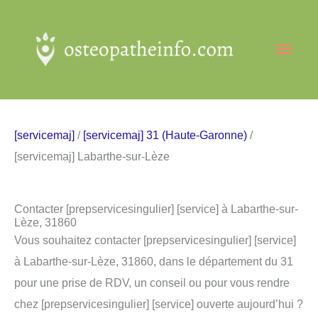
Aller
au
Men
contenu
princ
[servicemaj]
/
[servicemaj] 31 (Haute-Garonne)
/
[servicemaj] Labarthe-sur-Lèze
Contacter [prepservicesingulier] [service] à Labarthe-sur-
Lèze, 31860
Vous souhaitez contacter [prepservicesingulier] [service]
à Labarthe-sur-Lèze, 31860, dans le département du 31
pour une prise de RDV, un conseil ou pour vous rendre
chez [prepservicesingulier] [service] ouverte aujourd’hui ?