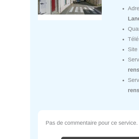
Adr
Lan
Quar
Tél
Site
Serv
ren
Serv
ren
Pas de commentaire pour ce service.