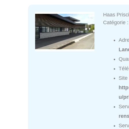
Haas Prisci
Catégorie 
Adr
Lan
Quar
Tél
Site 
http
u/pr
Serv
ren
Serv