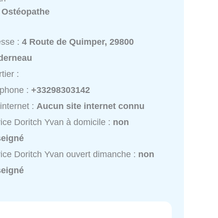
:
Ostéopathe
esse :
4 Route de Quimper, 29800
derneau
tier :
éphone :
+33298303142
 internet :
Aucun site internet connu
ice Doritch Yvan à domicile :
non
seigné
ice Doritch Yvan ouvert dimanche :
non
seigné