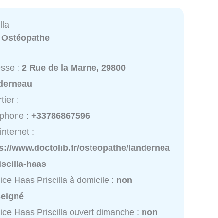
lla
:
Ostéopathe
esse :
2 Rue de la Marne, 29800
derneau
tier :
éphone :
+33786867596
internet :
s://www.doctolib.fr/osteopathe/landernea
iscilla-haas
ice Haas Priscilla à domicile :
non
seigné
ice Haas Priscilla ouvert dimanche :
non