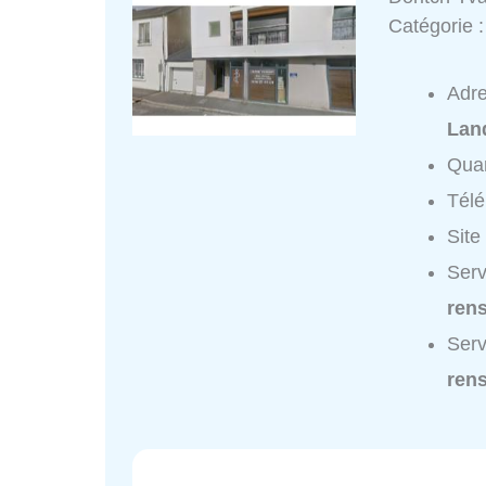
Catégorie 
Adr
Lan
Quar
Tél
Site
Serv
ren
Serv
ren